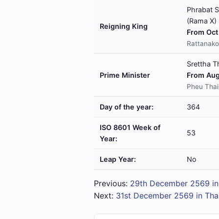
Phrabat S
(Rama X)
Reigning King
From Oct 
Rattanako
Srettha T
Prime Minister
From Aug
Pheu Thai
Day of the year:
364
ISO 8601 Week of
53
Year:
Leap Year:
No
Previous:
29th December 2569 in
Next:
31st December 2569 in Tha