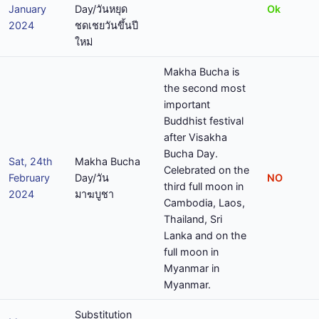
January
Day/วันหยุด
Ok
2024
ชดเชยวันขึ้นปี
ใหม่
Makha Bucha is
the second most
important
Buddhist festival
after Visakha
Bucha Day.
Sat, 24th
Makha Bucha
Celebrated on the
February
Day/วัน
NO
third full moon in
2024
มาฆบูชา
Cambodia, Laos,
Thailand, Sri
Lanka and on the
full moon in
Myanmar in
Myanmar.
Substitution