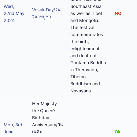
Wed,
Southeast Asia
Vesak Day/วัน
22nd May
as well as Tibet
NO
วิสาขบูชา
2024
and Mongolia.
The festival
commemorates
the birth,
enlightenment,
and death of
Gautama Buddha
in Theravada,
Tibetan
Buddhism and
Navayana
Her Majesty
the Queen's
Birthday
Mon, 3rd
Anniversary/วัน
June
เฉลิม
Ok