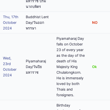
มหาราช บรม
นาถบพิตร
Thu, 17th
Buddhist Lent
October
Day/วันออก
NO
2024
พรรษา
Piyamaharaj Day
falls on October
23 of every year
as the day of the
Wed,
Piyamaharaj
death of His
23rd
Day/วันปิย
Majesty King
Ok
October
มหาราช
Chulalongkorn.
2024
He is immensely
loved by both
Thais and
foreigners.
Birthday