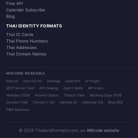
Free API
Calendar Subscribe
Blog
THAI IDENTITY FORMATS
Thai ID Cards
Thai Phone Numbers
Thai Addresses
Thai Domain Names
MACHINE-READABLE
llms.txt
llms-full.txt
Sitemap
OpenAPI
AI Plugin
MCP Server Card
API Catalog
Agent Skills
API Index
Holidays 2026
Alcohol Status
Today's Date
Working Days 2026
Convert 1 Rai
Convert 1 Yot
Validate ID
Calendar ICS
Blog RSS
PWA Manifest
© 2026 ThailandFormats.com, an
AWcode website