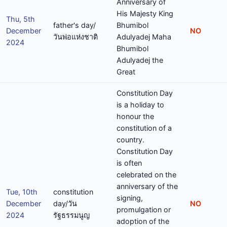
Anniversary of
His Majesty King
Thu, 5th
father's day/
Bhumibol
December
NO
วันพ่อแห่งชาติ
Adulyadej Maha
2024
Bhumibol
Adulyadej the
Great
Constitution Day
is a holiday to
honour the
constitution of a
country.
Constitution Day
is often
celebrated on the
anniversary of the
Tue, 10th
constitution
signing,
December
day/วัน
NO
promulgation or
2024
รัฐธรรมนูญ
adoption of the