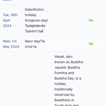
Substitution
Tue, 16th
holiday
April
Songkran day/
Ok
2024
วันหยุดชดเชย
วันสงกรานต์
Wed, 1st
labor day/วัน
Ok
May 2024
แรงงาน
Vesak, also
known as Buddha
Jayanti, Buddha
Purnima and
Buddha Day, is a
holiday
traditionally
observed by
Buddhists in
South Asia and