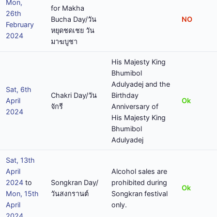
Mon,
for Makha
26th
Bucha Day/วัน
NO
February
หยุดชดเชย วัน
2024
มาฆบูชา
His Majesty King
Bhumibol
Adulyadej and the
Sat, 6th
Chakri Day/วัน
Birthday
April
Ok
จักรี
Anniversary of
2024
His Majesty King
Bhumibol
Adulyadej
Sat, 13th
April
Alcohol sales are
2024
to
Songkran Day/
prohibited during
Ok
Mon, 15th
วันสงกรานต์
Songkran festival
April
only.
2024