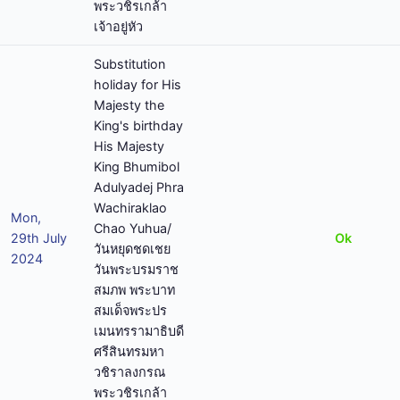
พระวชิรเกล้า
เจ้าอยู่หัว
Substitution
holiday for His
Majesty the
King's birthday
His Majesty
King Bhumibol
Adulyadej Phra
Wachiraklao
Mon,
Chao Yuhua/
29th July
Ok
วันหยุดชดเชย
2024
วันพระบรมราช
สมภพ พระบาท
สมเด็จพระปร
เมนทรรามาธิบดี
ศรีสินทรมหา
วชิราลงกรณ
พระวชิรเกล้า