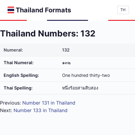
Thailand Formats
TH
Thailand Numbers: 132
Numeral:
132
Thai Numeral:
๑๓๒
English Spelling:
One hundred thirty-two
Thai Spelling:
หนึ่ง​ร้อย​สาม​สิบ​สอง
Previous:
Number 131 in Thailand
Next:
Number 133 in Thailand