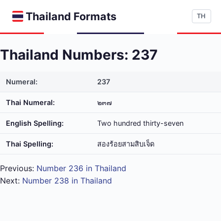
Thailand Formats
TH
Thailand Numbers: 237
Numeral:
237
Thai Numeral:
๒๓๗
English Spelling:
Two hundred thirty-seven
Thai Spelling:
สอง​ร้อย​สาม​สิบ​เจ็ด
Previous:
Number 236 in Thailand
Next:
Number 238 in Thailand