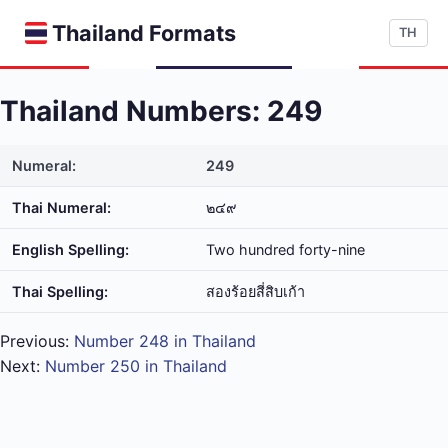
Thailand Formats
TH
Thailand Numbers: 249
Numeral:
249
Thai Numeral:
๒๔๙
English Spelling:
Two hundred forty-nine
Thai Spelling:
สอง​ร้อย​สี่​สิบ​เก้า
Previous:
Number 248 in Thailand
Next:
Number 250 in Thailand