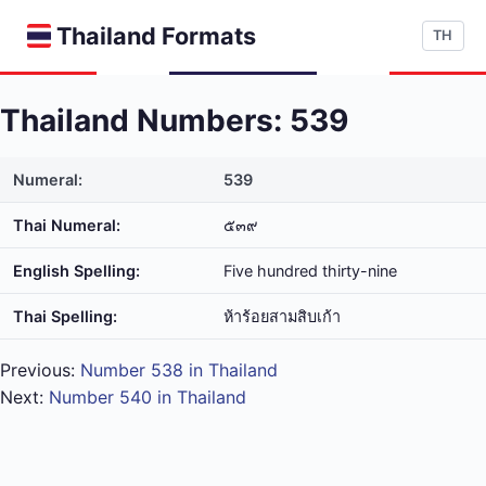
Thailand Formats
TH
Thailand Numbers: 539
Numeral:
539
Thai Numeral:
๕๓๙
English Spelling:
Five hundred thirty-nine
Thai Spelling:
ห้า​ร้อย​สาม​สิบ​เก้า
Previous:
Number 538 in Thailand
Next:
Number 540 in Thailand