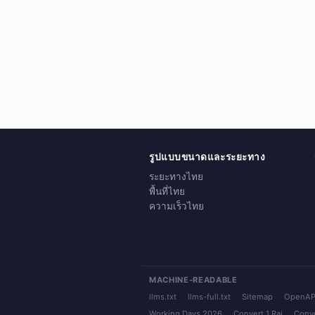
รูปแบบขนาดและระยะทาง
ระยะทางไทย
พื้นที่ไทย
ความเร็วไทย
MACHINE-READABLE
llms.txt
llms-full.txt
Sitemap
OpenAP
Working Days 2026
Convert 1 Rai
Conve