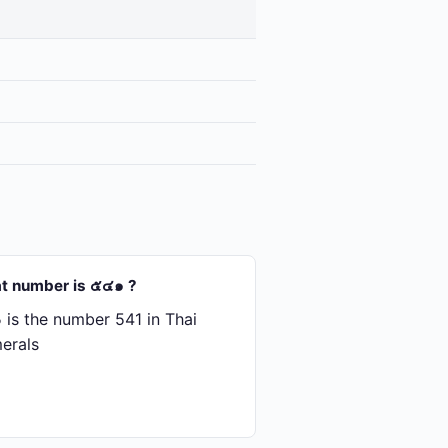
t number is ๕๔๑ ?
is the number 541 in Thai
erals