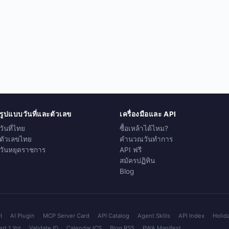
รูปแบบวันที่และตัวเลข
เครื่องมือและ API
วันที่ไทย
ซื้อเหล้าได้ไหม?
ตัวเลขไทย
คำนวณวันทำการ
วันหยุดราชการ
API ฟรี
สมัครปฏิทิน
Blog
I
AI Plugin
MCP Server Card
API Catalog
Agent Skills
API Index
Holid
rt 1 Yot
Validate ID
Calendar ICS
Blog RSS
PWA Manifest