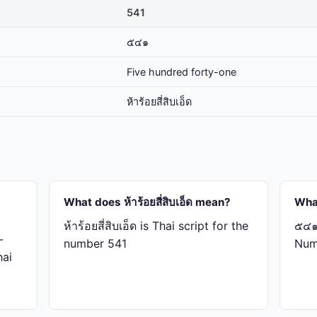
541
๕๔๑
Five hundred forty-one
ห้า​ร้อย​สี่​สิบ​เอ็ด
What does ห้า​ร้อย​สี่​สิบ​เอ็ด mean?
Wha
ห้า​ร้อย​สี่​สิบ​เอ็ด is Thai script for the
๕๔๑ 
-
number 541
Num
hai