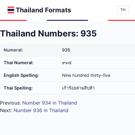
Thailand Formats
TH
Thailand Numbers: 935
Numeral:
935
Thai Numeral:
๙๓๕
English Spelling:
Nine hundred thirty-five
Thai Spelling:
เก้า​ร้อย​สาม​สิบ​ห้า
Previous:
Number 934 in Thailand
Next:
Number 936 in Thailand