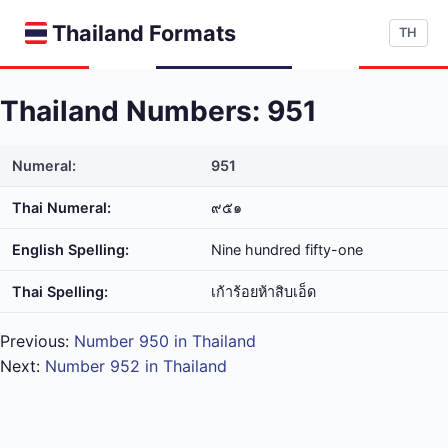
Thailand Formats
TH
Thailand Numbers: 951
Numeral:
951
Thai Numeral:
๙๕๑
English Spelling:
Nine hundred fifty-one
Thai Spelling:
เก้า​ร้อย​ห้า​สิบ​เอ็ด
Previous:
Number 950 in Thailand
Next:
Number 952 in Thailand