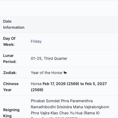
Date
Information
Day Of
Friday
Week:
Lunar
01-25, Third Quarter
Period:
Zodiak:
Year of the Horse 🐎
Chinese
Horse
Feb 17, 2026 (2569) to Feb 5, 2027
Year
(2569)
Phrabat Somdet Phra Paramenthra
Ramathibodhi Srisindra Maha Vajiralongkorn
Reigning
Phra Vajira Klao Chao Yu Hua (Rama X)
King