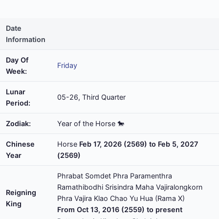
Date
Information
Day Of
Friday
Week:
Lunar
05-26, Third Quarter
Period:
Zodiak:
Year of the Horse 🐎
Chinese
Horse
Feb 17, 2026 (2569) to Feb 5, 2027
Year
(2569)
Phrabat Somdet Phra Paramenthra
Ramathibodhi Srisindra Maha Vajiralongkorn
Reigning
Phra Vajira Klao Chao Yu Hua (Rama X)
King
From Oct 13, 2016 (2559) to present