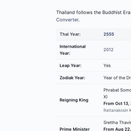
Thailand follows the Buddhist Er
Converter
.
Thai Year:
2555
International
2012
Year:
Leap Year:
Yes
Zodiak Year:
Year of the D
Phrabat Somde
X)
Reigning King
From Oct 13,
Rattanakosin 
Srettha Thavis
Prime Minister
From Aug 22,